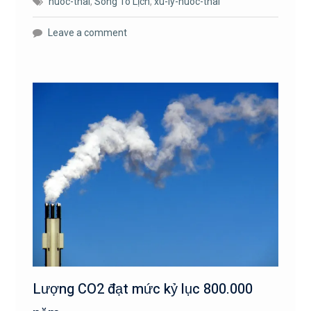
nuoc-thai
,
Sông Tô Lịch
,
xu-ly-nuoc-thai
Leave a comment
Lượng CO2 đạt mức kỷ lục 800.000