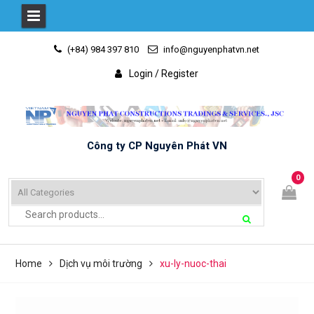
Skip
(+84) 984 397 810
info@nguyenphatvn.net
to
content
Login / Register
Công ty CP Nguyên Phát VN
0
Home
Dịch vụ môi trường
xu-ly-nuoc-thai