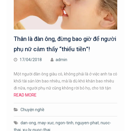
Thân là đàn ông, đừng bao giờ để người
phụ nữ cảm thấy “thiếu tiền”!
17/04/2018
admin
Một người đàn ông giàu có, không phải là ở việc anh ta có
khối tài sản lớn bao nhiêu, mà là dù khó khăn bao nhiêu
đi nữa, người phụ nữ cũng không rời bỏ họ, cho tới tận
READ MORE
Chuyện nghề
dan-ong
,
may-xuc
,
ngon-tinh
,
nguyen-phat
,
nuoc-
thai
,
xu-ly-nuoc-thai