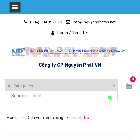
Skip
(+84) 984 397 810
info@nguyenphatvn.net
to
content
Login / Register
Công ty CP Nguyên Phát VN
0
Home
Dịch vụ môi trường
thanh tra