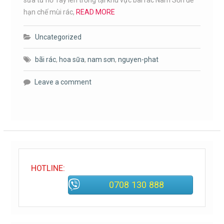
sữa từ hồ Tây lên trồng tại khu vực bãi rác Nam Sơn để
hạn chế mùi rác,
READ MORE
Uncategorized
bãi rác
,
hoa sữa
,
nam sơn
,
nguyen-phat
Leave a comment
HOTLINE:
0708 130 888