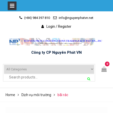
Skip
(+84) 984 397 810
info@nguyenphatvn.net
to
content
Login / Register
Công ty CP Nguyên Phát VN
0
Home
Dịch vụ môi trường
bãi rác