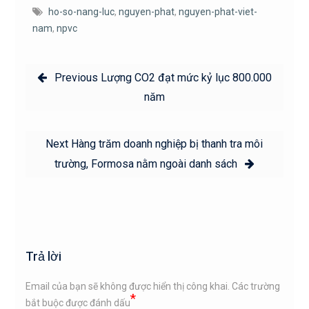
ho-so-nang-luc
,
nguyen-phat
,
nguyen-phat-viet-
nam
,
npvc
Điều
Previous
Previous
Lượng CO2 đạt mức kỷ lục 800.000
hướng
post:
năm
bài
viết
Next
Next
Hàng trăm doanh nghiệp bị thanh tra môi
post:
trường, Formosa nằm ngoài danh sách
Trả lời
Email của bạn sẽ không được hiển thị công khai.
Các trường
*
bắt buộc được đánh dấu