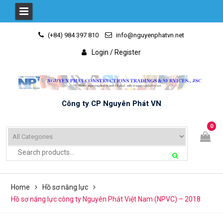
Skip
(+84) 984 397 810
info@nguyenphatvn.net
to
content
Login / Register
Công ty CP Nguyên Phát VN
0
Home
Hồ sơ năng lực
Hồ sơ năng lực công ty Nguyên Phát Việt Nam (NPVC) – 2018